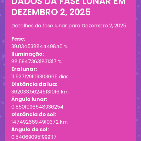
DADOS DA FASE LUNAR EM
DEZEMBRO 2, 2025
Detalhes da fase lunar para
Dezembro 2, 2025
Fase:
39.03453884449846 %
Iluminação:
88.59473631831317 %
Era lunar:
11.527129109303665 dias
Distância da lua:
362033.56245131016 km
Ângulo lunar:
0.5501096548936254
Distância do sol:
147492669.4910372 km
Ângulo do sol:
0.540690951999117