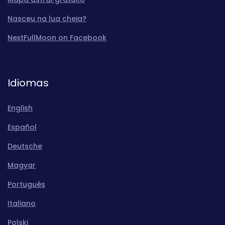
Nasceu na lua cheia?
NextFullMoon on Facebook
Idiomas
English
Español
Deutsche
Magyar
Português
Italiano
Polski