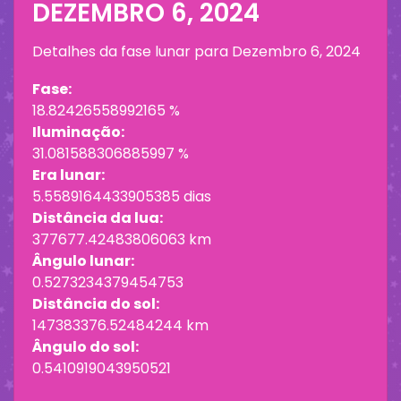
DEZEMBRO 6, 2024
Detalhes da fase lunar para
Dezembro 6, 2024
Fase:
18.82426558992165 %
Iluminação:
31.081588306885997 %
Era lunar:
5.5589164433905385 dias
Distância da lua:
377677.42483806063 km
Ângulo lunar:
0.5273234379454753
Distância do sol:
147383376.52484244 km
Ângulo do sol:
0.5410919043950521