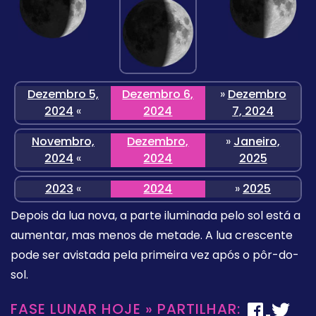
Dezembro 5,
Dezembro 6,
»
Dezembro
2024
«
2024
7, 2024
Novembro,
Dezembro,
»
Janeiro,
2024
«
2024
2025
2023
«
2024
»
2025
Depois da lua nova, a parte iluminada pelo sol está a
aumentar, mas menos de metade. A lua crescente
pode ser avistada pela primeira vez após o pôr-do-
sol.
FASE LUNAR HOJE » PARTILHAR: