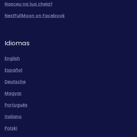
Nasceu na lua cheia?
NextFullMoon on Facebook
Idiomas
English
Español
Deutsche
Magyar
Português
Italiano
Polski