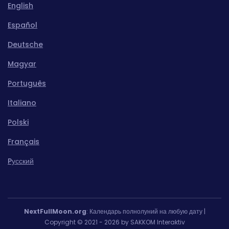
English
Español
Deutsche
Magyar
Português
Italiano
Polski
Français
Pусский
NextFullMoon.org
: Календарь полнолуний на любую дату |
Copyright © 2021 - 2026 by SAKKOM Interaktiv