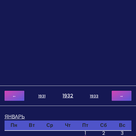
1932
←
→
1931
1933
ЯНВАРЬ
Пн
Вт
Ср
Чт
Пт
Сб
Вс
1
2
3