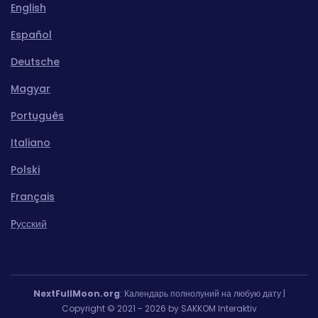
English
Español
Deutsche
Magyar
Português
Italiano
Polski
Français
Pусский
NextFullMoon.org
: Календарь полнолуний на любую дату |
Copyright © 2021 - 2026 by SAKKOM Interaktiv