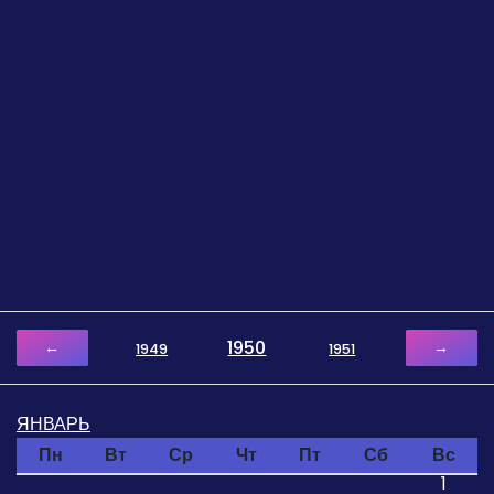
1950
←
→
1949
1951
ЯНВАРЬ
Пн
Вт
Ср
Чт
Пт
Сб
Вс
1