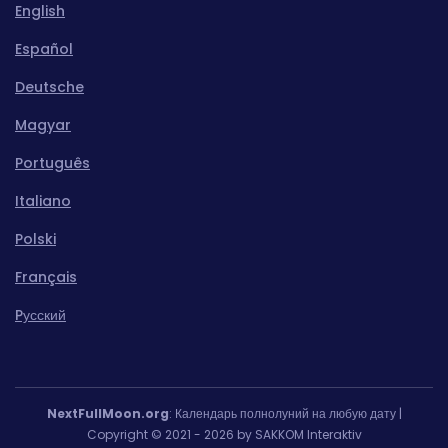
English
Español
Deutsche
Magyar
Português
Italiano
Polski
Français
Pусский
NextFullMoon.org
: Календарь полнолуний на любую дату |
Copyright © 2021 - 2026 by SAKKOM Interaktiv