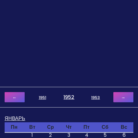
1952
←
→
1951
1953
ЯНВАРЬ
Пн
Вт
Ср
Чт
Пт
Сб
Вс
1
2
3
4
5
6