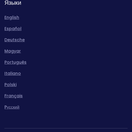
Языки
English
Español
Deutsche
Magyar
Português
Italiano
Polski
Français
Pусский