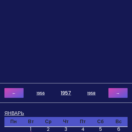
1957
←
→
1956
1958
ЯНВАРЬ
Пн
Вт
Ср
Чт
Пт
Сб
Вс
1
2
3
4
5
6