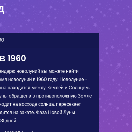
Д
60
В 1960
ендарю новолуний вы можете найти
емя новолуний в 1960 году. Новолуние -
Луна находится между Землей и Солнцем,
Луны обращена в противоположную Земле
ходит на восходе солнца, пересекает
дится на закате. Фаза Новой Луны
31 дней.