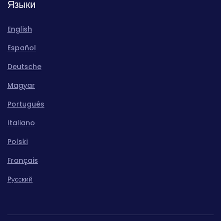
Языки
English
Español
Deutsche
Magyar
Português
Italiano
Polski
Français
Pусский