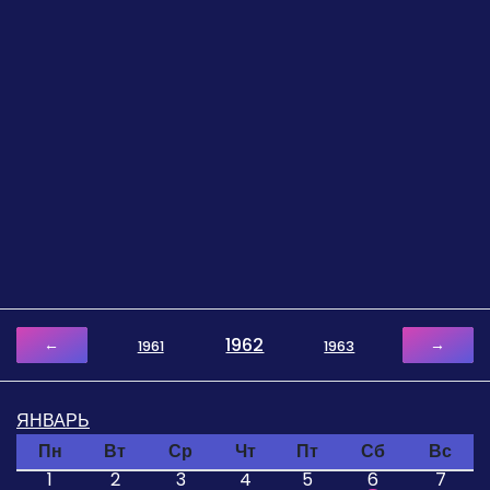
1962
←
→
1961
1963
ЯНВАРЬ
Пн
Вт
Ср
Чт
Пт
Сб
Вс
1
2
3
4
5
6
7