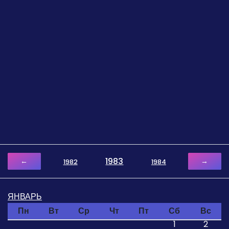
1983
←
→
1982
1984
ЯНВАРЬ
Пн
Вт
Ср
Чт
Пт
Сб
Вс
1
2