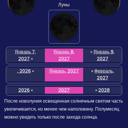
Луны
Январь 7,
Январь 8,
»
Январь 9,
2027
«
2027
2027
, 2026
«
Январь, 2027
»
Февраль,
2027
2026
«
2027
»
2028
После новолуния освещенная солнечным светом часть
увеличивается, но менее чем наполовину. Полумесяц
можно увидеть только после захода солнца.