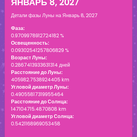
ЯНВАРЬ 8, 2027
Детали фазы Луны на
Январь 8, 2027
Фаза:
0.9709978912724182 %
Освещенность:
0.09302541257806829 %
Возраст Луны:
0.2867413933631314 дней
Расстояние до Луны:
405982.7538924405 km
Угловой диаметр Луны:
0.49055817319955464
Расстояние до Солнца:
147104715.4870808 km
Угловой диаметр Солнца:
0.5421168969053458