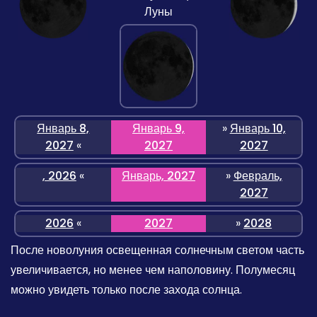
Луны
Январь 8,
Январь 9,
»
Январь 10,
2027
«
2027
2027
, 2026
«
Январь, 2027
»
Февраль,
2027
2026
«
2027
»
2028
После новолуния освещенная солнечным светом часть
увеличивается, но менее чем наполовину. Полумесяц
можно увидеть только после захода солнца.