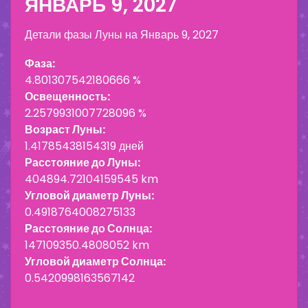
ЯНВАРЬ 9, 2027
Детали фазы Луны на
Январь 9, 2027
Фаза:
4.801307542180666 %
Освещенность:
2.2579931007728096 %
Возраст Луны:
1.41785438154319 дней
Расстояние до Луны:
404894.72104159545 km
Угловой диаметр Луны:
0.4918764008275133
Расстояние до Солнца:
147109350.4808052 km
Угловой диаметр Солнца:
0.5420998163567142