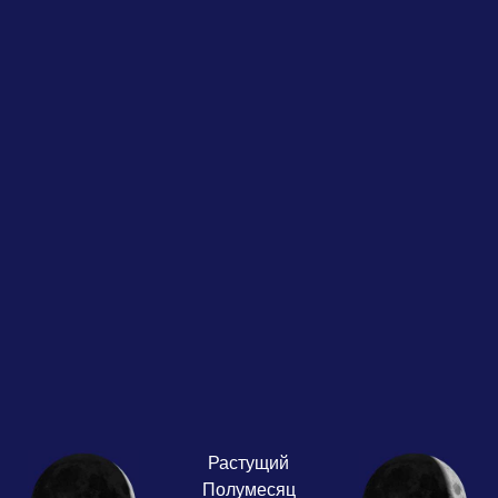
Растущий
Полумесяц