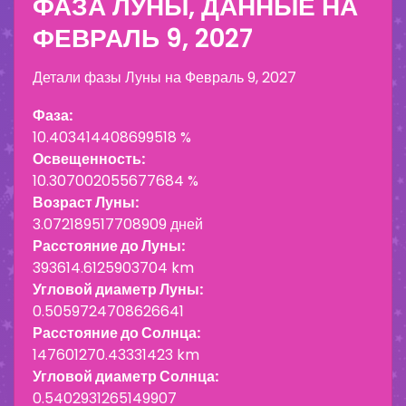
ФАЗА ЛУНЫ, ДАННЫЕ НА
ФЕВРАЛЬ 9, 2027
Детали фазы Луны на
Февраль 9, 2027
Фаза:
10.403414408699518 %
Освещенность:
10.307002055677684 %
Возраст Луны:
3.072189517708909 дней
Расстояние до Луны:
393614.6125903704 km
Угловой диаметр Луны:
0.5059724708626641
Расстояние до Солнца:
147601270.43331423 km
Угловой диаметр Солнца:
0.5402931265149907