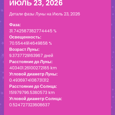
ИЮЛЬ 23, 2026
Детали фазы Луны на
Июль 23, 2026
Фаза:
31.742587382774445 %
Освещенность:
70.5544914649858 %
Возраст Луны:
9.3737729163967 дней
Расстояние до Луны:
403401.26100272185 km
Угловой диаметр Луны:
0.4936974108731312
Расстояние до Солнца:
151979796.5380573 km
Угловой диаметр Солнца:
0.524727323608637