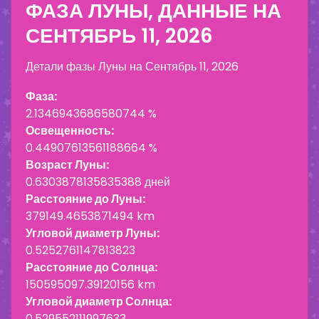
ФАЗА ЛУНЫ, ДАННЫЕ НА
СЕНТЯБРЬ 11, 2026
Детали фазы Луны на
Сентябрь 11, 2026
Фаза:
2.1346943686580744 %
Освещенность:
0.44907613561188664 %
Возраст Луны:
0.6303878135835388 дней
Расстояние до Луны:
379149.4653871494 km
Угловой диаметр Луны:
0.5252761147813823
Расстояние до Солнца:
150595097.39120156 km
Угловой диаметр Солнца:
0.529552111997633