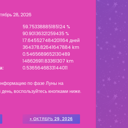
тябрь 28, 2026
59.75338885185124 %
90.90136321259435 %
17.645527484201164 дней
364378.82641647884 km
0.5465689652130489
148626911.83361307 km
а:
0.5365646833144011
 информацию по фазе Луны на
ень, воспользуйтесь кнопками ниже.
» OКТЯБРЬ 29, 2026