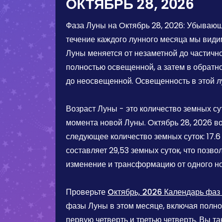
OКТЯБРЬ 28, 2026
Фаза Луны на
Oктябрь 28, 2026
:
Убывающ
течение каждого лунного месяца мы види
Луны меняется от незаметной до частично
полностью освещенной, а затем в обратн
до неосвещенной. Освещенность в этой 
Возраст Луны - это количество земных су
момента новой Луны.
Oктябрь 28, 2026
во
следующее количество земных суток:
17.6
составляет 29,53 земных суток, что позво
изменение и трансформацию от одного н
Проверьте
Oктябрь, 2026 Календарь фаз
фазы Луны в этом месяце, включая полно
первую четверть и третью четверть. Вы т