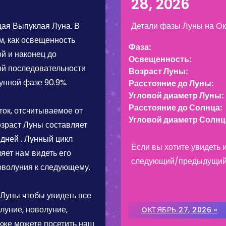
28, 2026
ая Выпуклая Луна
. В
Детали фазы Луны на
Oк
м, как освещенность
Фаза:
й и наконец до
Освещенность:
ой последовательности
Возраст Луны:
лунной фазе
90.9%
.
Расстояние до Луны:
Угловой диаметр Луны:
Расстояние до Солнца:
ток, отсчитываемое от
Угловой диаметр Солнц
зраст Луны составляет
 дней
. Лунный цикл
Если вы хотите увидеть
ляет нам видеть его
следующий/предыдущий д
оволуния к следующему.
 Луны
чтобы увидеть все
луние, новолуние,
OКТЯБРЬ 27, 2026 «
акже можете посетить наш