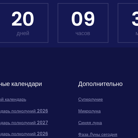
20
09
дней
часов
ные календари
Дополнительно
й календарь
Суперлуние
ндарь полнолуний 2026
Микролуна
ндарь полнолуний 2027
Синяя луна
ндарь полнолуний 2026
Фаза Луны сегодня