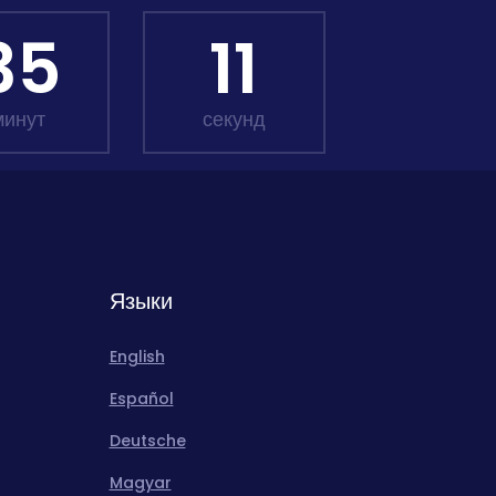
35
10
минут
секунд
Языки
English
Español
Deutsche
Magyar