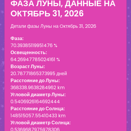
ФАЗА ЛУНЫ, ДАННЫЕ НА
OКТЯБРЬ 31, 2026
Детали фазы Луны на
Oктябрь 31, 2026
Фаза:
70.39385119951476 %
Освещенность:
64.26947785024161 %
Возраст Луны:
20.78771865373995 дней
Расстояние до Луны:
368338.9638284962 km
Угловой диаметр Луны:
0.5406926164692444
Расстояние до Солнца:
148515057.55410433 km
Угловой диаметр Солнца:
0.5369687975978306