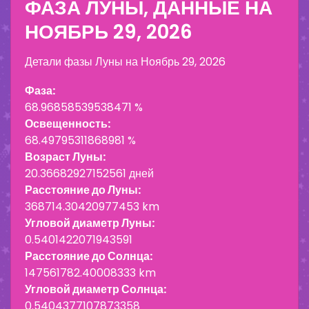
ФАЗА ЛУНЫ, ДАННЫЕ НА
НОЯБРЬ 29, 2026
Детали фазы Луны на
Ноябрь 29, 2026
Фаза:
68.96858539538471 %
Освещенность:
68.49795311868981 %
Возраст Луны:
20.36682927152561 дней
Расстояние до Луны:
368714.30420977453 km
Угловой диаметр Луны:
0.5401422071943591
Расстояние до Солнца:
147561782.40008333 km
Угловой диаметр Солнца:
0.5404377107873358