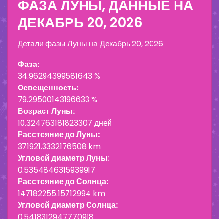
ФАЗА ЛУНЫ, ДАННЫЕ НА
ДЕКАБРЬ 20, 2026
Детали фазы Луны на
Декабрь 20, 2026
Фаза:
34.96294399581643 %
Освещенность:
79.29500143196633 %
Возраст Луны:
10.324763181823307 дней
Расстояние до Луны:
371921.3332176508 km
Угловой диаметр Луны:
0.5354846315939917
Расстояние до Солнца:
147182255.15712994 km
Угловой диаметр Солнца:
0.5418312947770918