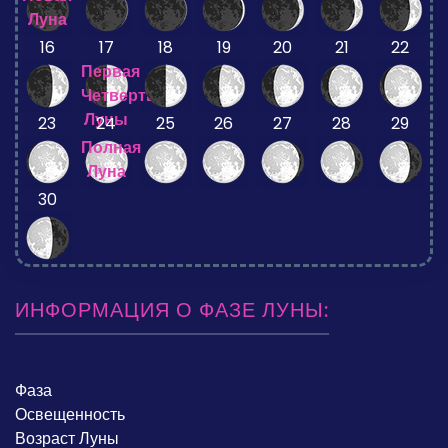
Луна
16
17
18
19
20
21
22
Первая
Четверть
Луны
23
24
25
26
27
28
29
Полная
Луна
30
ИНФОРМАЦИЯ О ФАЗЕ ЛУНЫ:
Фаза
Освещенность
Возраст Луны