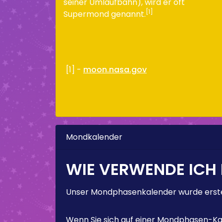
seiner Umlaufbahn), wird er oft
[1]
Supermond genannt.
[1] -
moon.nasa.gov
Mondkalender
WIE VERWENDE ICH
Unser Mondphasenkalender wurde erstel
Wenn Sie sich auf einer Mondphasen-Kal