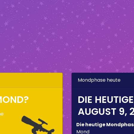
Mondphase heute
RMOND?
DIE HEUTIG
AUGUST 9, 
ne
Die heutige Mondphas
Mond