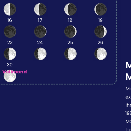
16
17
18
19
23
24
25
26
30
Vollmond
Mo
ex
Ih
19
Mo
tä