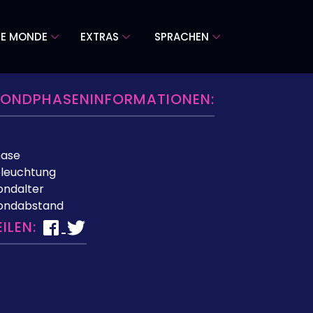
RE MONDE
EXTRAS
SPRACHEN
ONDPHASENINFORMATIONEN:
hase
leuchtung
ndalter
ondabstand
EILEN: