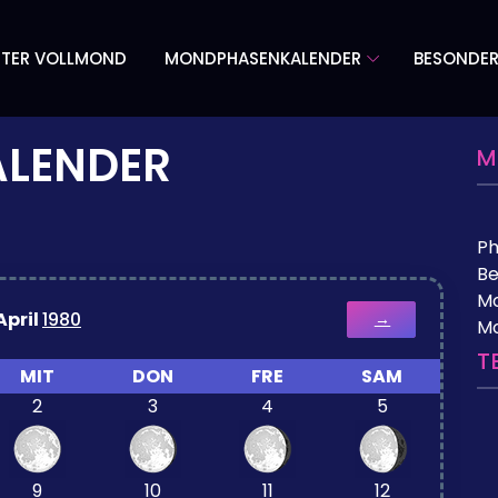
TER VOLLMOND
MONDPHASENKALENDER
BESONDE
LENDER
M
P
Be
Mo
April
1980
→
M
T
MIT
DON
FRE
SAM
2
3
4
5
9
10
11
12