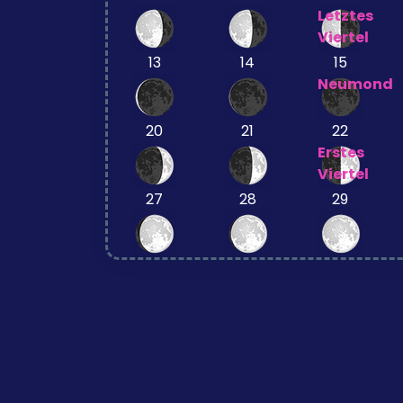
Letztes
Viertel
13
14
15
Neumond
20
21
22
Erstes
Viertel
27
28
29