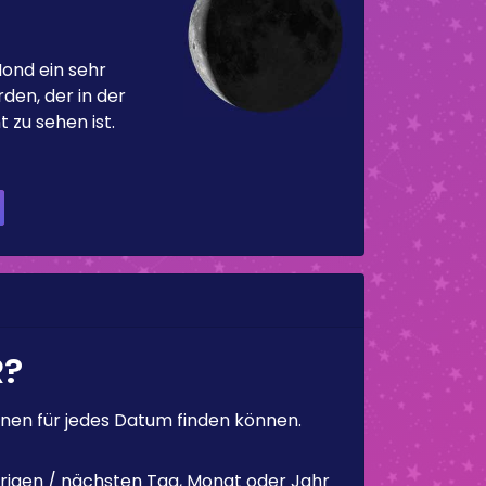
Mond ein sehr
en, der in der
 zu sehen ist.
R?
en für jedes Datum finden können.
rigen / nächsten Tag, Monat oder Jahr