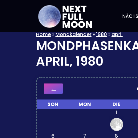
NÄCHS
Home
»
Mondkalender
»
1980
»
april
MONDPHASENKA
APRIL, 1980
←
SON
MON
DIE
1
6
7
8