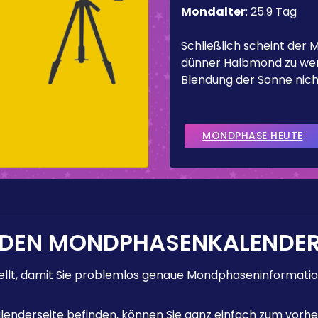
Mondalter
:
25.9 Tag
Schließlich scheint der 
dünner Halbmond zu werd
Blendung der Sonne nicht
MONDPHASE HEUTE
 DEN MONDPHASENKALENDE
lt, damit Sie problemlos genaue Mondphaseninformation
enderseite befinden, können Sie ganz einfach zum vorhe