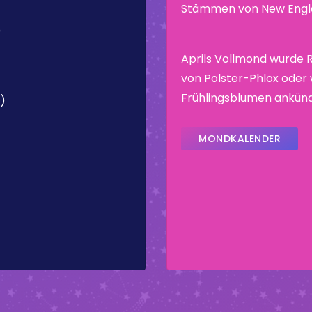
Stämmen von New Engla
)
Aprils Vollmond wurde 
von Polster-Phlox oder 
Frühlingsblumen ankünd
C)
MONDKALENDER