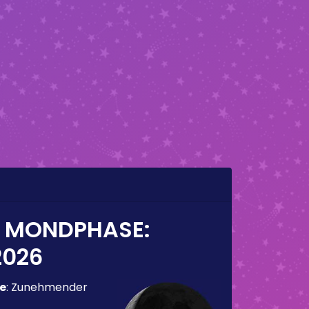
E MONDPHASE:
2026
e
:
Zunehmender