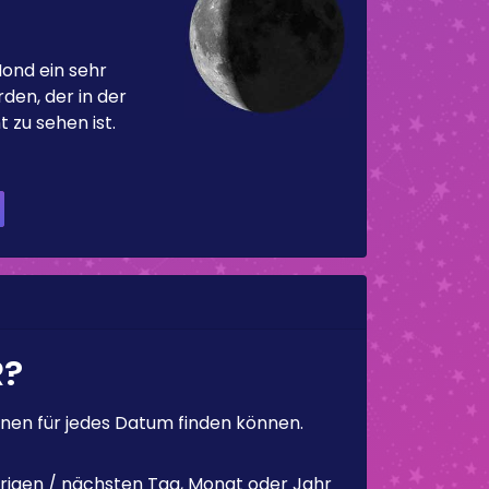
Mond ein sehr
en, der in der
 zu sehen ist.
R?
en für jedes Datum finden können.
rigen / nächsten Tag, Monat oder Jahr