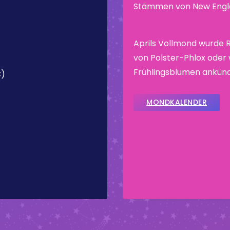
Stämmen von New Engla
Aprils Vollmond wurde 
von Polster-Phlox oder 
Frühlingsblumen ankünd
C)
MONDKALENDER