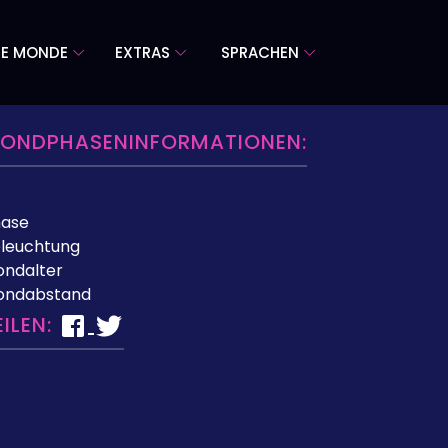
RE MONDE
EXTRAS
SPRACHEN
ONDPHASENINFORMATIONEN:
hase
leuchtung
ndalter
ondabstand
EILEN: