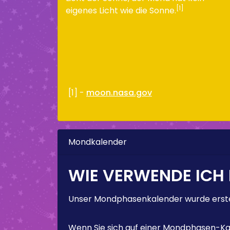
[1]
eigenes Licht wie die Sonne.
[1] -
moon.nasa.gov
Mondkalender
WIE VERWENDE ICH
Unser Mondphasenkalender wurde erstel
Wenn Sie sich auf einer Mondphasen-Kal