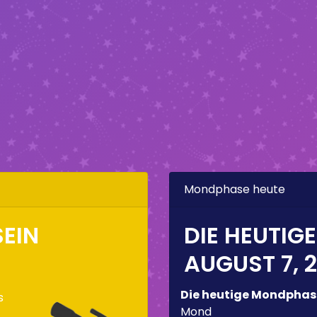
Mondphase heute
EIN
DIE HEUTIG
AUGUST 7, 
Die heutige Mondphas
s
Mond