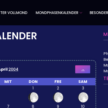
TER VOLLMOND
MONDPHASENKALENDER
BESONDE
LENDER
M
P
Be
Mo
April
2004
→
M
T
MIT
DON
FRE
SAM
1
2
3
7
8
9
10