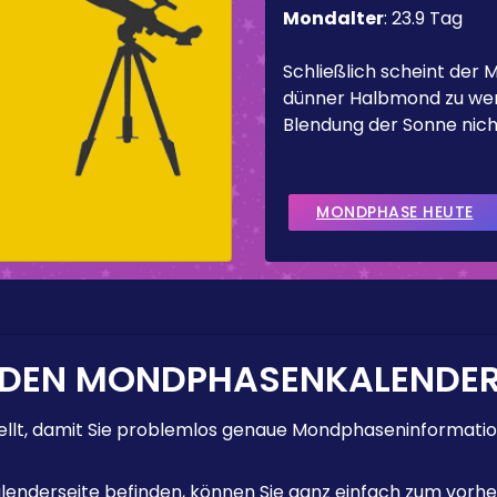
Mondalter
:
23.9 Tag
Schließlich scheint der 
dünner Halbmond zu werd
Blendung der Sonne nicht
MONDPHASE HEUTE
 DEN MONDPHASENKALENDE
lt, damit Sie problemlos genaue Mondphaseninformation
enderseite befinden, können Sie ganz einfach zum vorhe