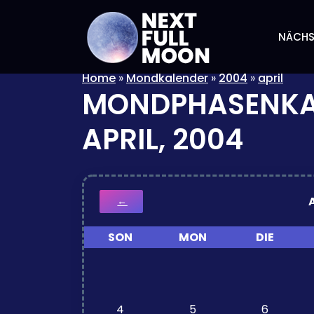
NÄCHS
Home
»
Mondkalender
»
2004
»
april
MONDPHASENKA
APRIL, 2004
←
SON
MON
DIE
4
5
6