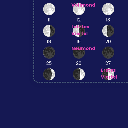
Vollmond
11
12
13
Letztes
Viertel
18
19
20
Neumond
25
26
27
Erstes
Viertel