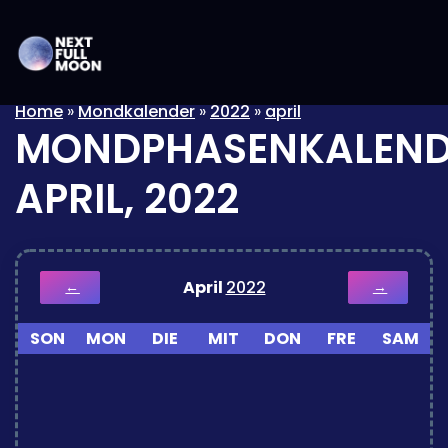
Home
»
Mondkalender
»
2022
»
april
MONDPHASENKALEND
APRIL, 2022
April
2022
←
→
SON
MON
DIE
MIT
DON
FRE
SAM