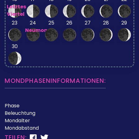
Letztes
Viertel
23
24
25
26
27
28
29
Neumond
30
MONDPHASENINFORMATIONEN:
Phase
Beleuchtung
Mondalter
Mondabstand
TEILEN: