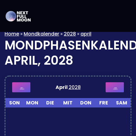
Home
»
Mondkalender
»
2028
»
april
MONDPHASENKALEND
APRIL, 2028
April
2028
←
→
SON
MON
DIE
MIT
DON
FRE
SAM