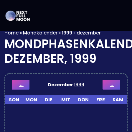
Home
»
Mondkalender
»
1999
»
dezember
MONDPHASENKALEND
DEZEMBER, 1999
Dezember
1999
←
→
SON
MON
DIE
MIT
DON
FRE
SAM