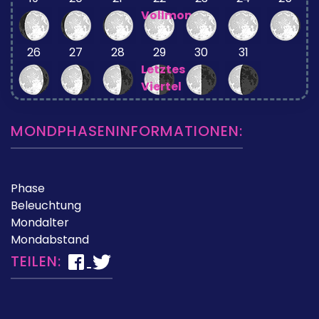
Vollmond
26
27
28
29
30
31
Letztes
Viertel
MONDPHASENINFORMATIONEN:
Phase
Beleuchtung
Mondalter
Mondabstand
TEILEN: