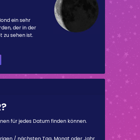
Mond ein sehr
en, der in der
 zu sehen ist.
R?
en für jedes Datum finden können.
rigen / nächsten Tag, Monat oder Jahr