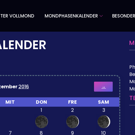
TER VOLLMOND
MONDPHASENKALENDER
BESONDE
LENDER
M
P
Be
Mo
zember
2016
→
M
T
MIT
DON
FRE
SAM
1
2
3
7
8
9
10