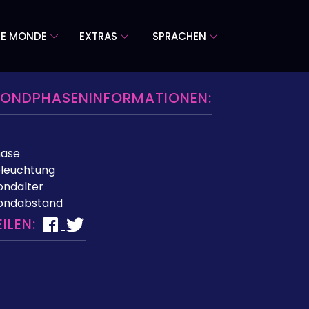
RE MONDE
EXTRAS
SPRACHEN
ONDPHASENINFORMATIONEN:
hase
leuchtung
ndalter
ondabstand
EILEN: