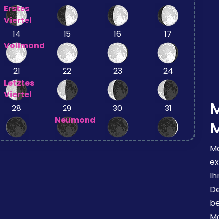
Erstes
Viertel
14
15
16
17
Vollmond
21
22
23
24
Letztes
Viertel
28
29
30
31
Neumond
Mo
ex
Ih
De
be
Mo