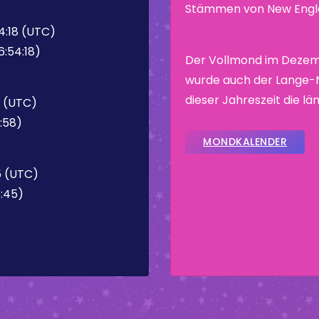
Stämmen von New Engla
4:18 (UTC)
6:54:18)
Der Vollmond im Dezem
wurde auch der Lange-N
dieser Jahreszeit die l
8 (UTC)
:58)
MONDKALENDER
5 (UTC)
6:45)