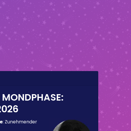
E MONDPHASE:
2026
e
:
Zunehmender