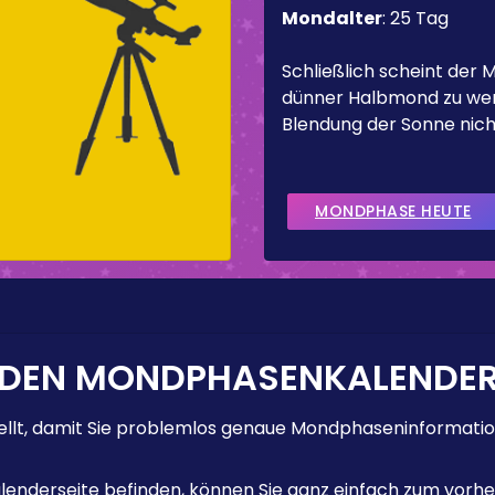
Mondalter
:
25 Tag
Schließlich scheint der 
dünner Halbmond zu werd
Blendung der Sonne nicht
MONDPHASE HEUTE
 DEN MONDPHASENKALENDE
lt, damit Sie problemlos genaue Mondphaseninformation
enderseite befinden, können Sie ganz einfach zum vorhe