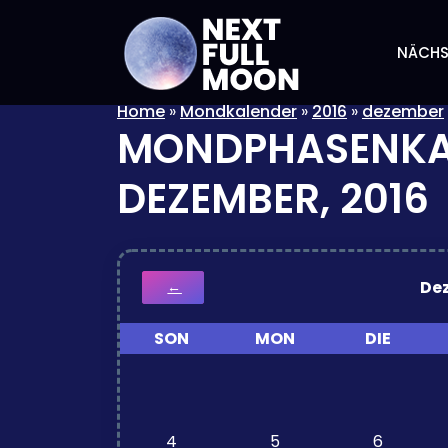
NÄCHS
Home
»
Mondkalender
»
2016
»
dezember
MONDPHASENKA
DEZEMBER, 2016
De
←
SON
MON
DIE
4
5
6