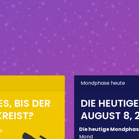
Mondphase heute
S, BIS DER
DIE HEUTIG
REIST?
AUGUST 8, 
Die heutige Mondphas
de
Mond