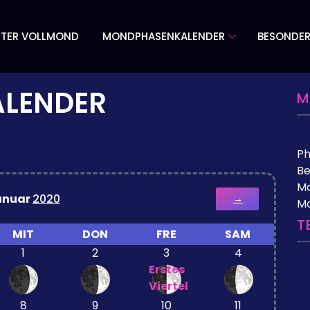
TER VOLLMOND
MONDPHASENKALENDER
BESONDE
LENDER
M
P
Be
Mo
anuar
2020
→
M
T
MIT
DON
FRE
SAM
1
2
3
4
Erstes
Viertel
8
9
10
11