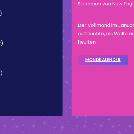
Stämmen von New Engla
)
Der Vollmond im Januar
auftauchte, als Wölfe a
heulten.
C)
MONDKALENDER
C)