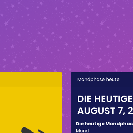
Mondphase heute
DIE HEUTIG
AUGUST 7, 
Die heutige Mondphas
Mond