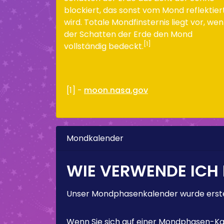
blockiert, das sonst vom Mond reflektier
wird. Totale Mondfinsternis liegt vor, we
der Schatten der Erde den Mond
[1]
vollständig bedeckt.
[1] -
moon.nasa.gov
Mondkalender
WIE VERWENDE ICH
Unser Mondphasenkalender wurde erstel
Wenn Sie sich auf einer Mondphasen-Kal