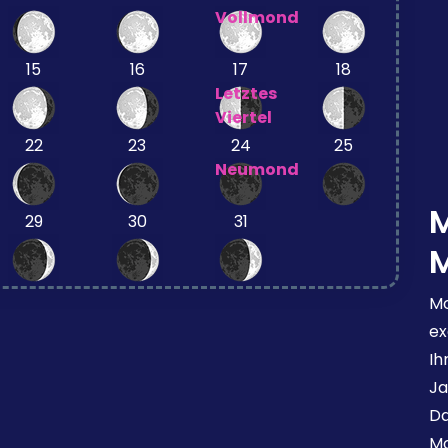
Vollmond
15
16
17
18
Letztes
Viertel
22
23
24
25
Neumond
29
30
31
Mo
ex
Ih
Ja
Da
Mo