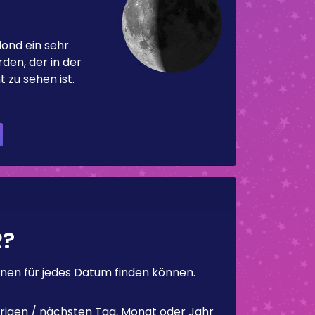
Mond ein sehr
en, der in der
 zu sehen ist.
R?
en für jedes Datum finden können.
rigen / nächsten Tag, Monat oder Jahr