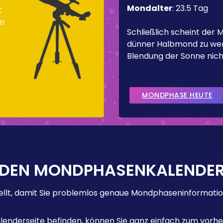
Mondalter
:
23.5 Tag
t
nn
Schließlich scheint der 
dünner Halbmond zu werd
Blendung der Sonne nicht
MONDPHASE HEUTE
 DEN MONDPHASENKALENDE
lt, damit Sie problemlos genaue Mondphaseninformation
enderseite befinden, können Sie ganz einfach zum vorhe