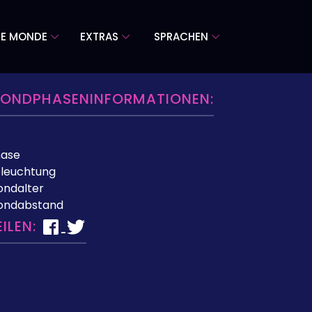
RE MONDE
EXTRAS
SPRACHEN
ONDPHASENINFORMATIONEN:
hase
leuchtung
ndalter
ondabstand
EILEN: