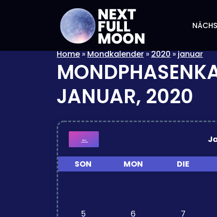
NÄCHS
Home
»
Mondkalender
»
2020
»
januar
MONDPHASENKA
JANUAR, 2020
J
←
SON
MON
DIE
5
6
7