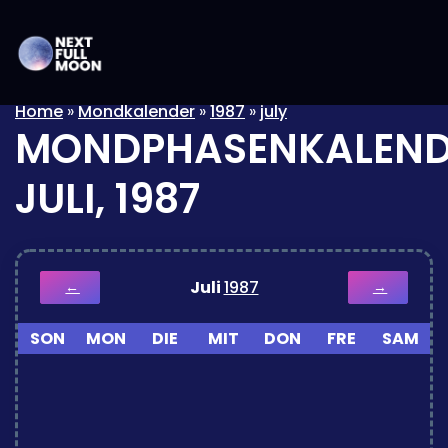
Home
»
Mondkalender
»
1987
»
july
MONDPHASENKALEND
JULI, 1987
Juli
1987
←
→
SON
MON
DIE
MIT
DON
FRE
SAM