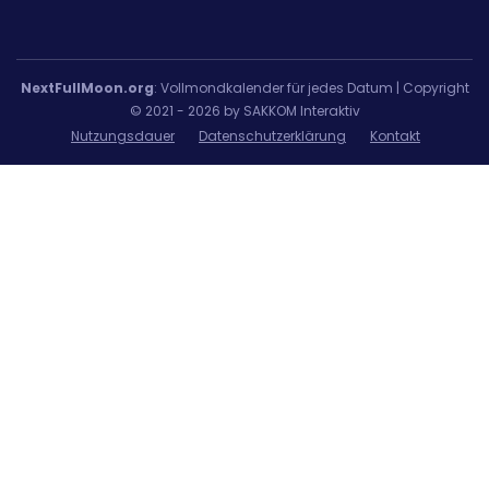
NextFullMoon.org
: Vollmondkalender für jedes Datum | Copyright
© 2021 - 2026 by SAKKOM Interaktiv
Nutzungsdauer
Datenschutzerklärung
Kontakt