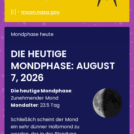
[1] -
moon.nasa.gov
Mondphase heute
DIE HEUTIGE
MONDPHASE:
AUGUST
7, 2026
Die heutige Mondphase
:
Zunehmender Mond
Mondalter
:
23.5 Tag
Schließlich scheint der Mond
ein sehr dünner Halbmond zu
werden, der in der Blendung