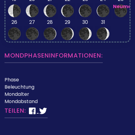
Neumon
26
27
28
29
30
31
MONDPHASENINFORMATIONEN:
Phase
Beleuchtung
Mondalter
Mondabstand
TEILEN: