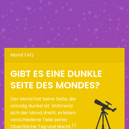
Mond FAQ
GIBT ES EINE DUNKLE
SEITE DES MONDES?
Der Mond hat keine Seite, die
ständig dunkel ist. Während
sich der Mond dreht, erleben
verschiedene Teile seiner
[1]
Oberfläche Tag und Nacht.