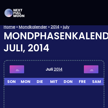
Home
»
Mondkalender
»
2014
»
july
MONDPHASENKALEND
JULI, 2014
Juli
2014
←
→
SON
MON
DIE
MIT
DON
FRE
SAM