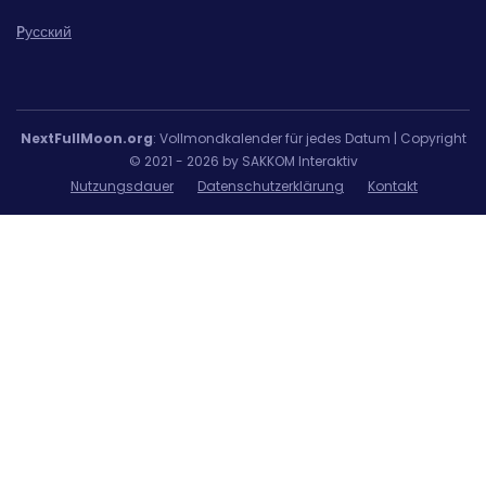
Pусский
NextFullMoon.org
: Vollmondkalender für jedes Datum | Copyright
© 2021 - 2026 by SAKKOM Interaktiv
Nutzungsdauer
Datenschutzerklärung
Kontakt