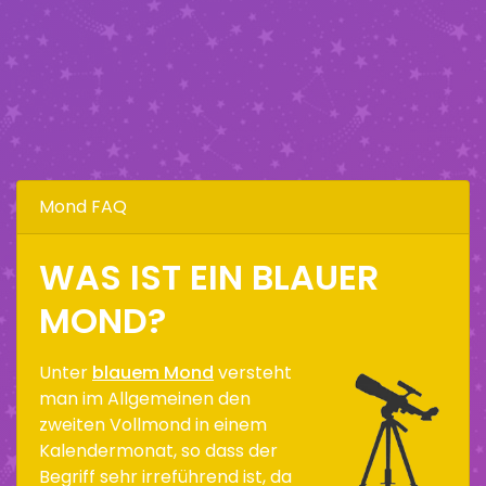
Mond FAQ
WAS IST EIN BLAUER
MOND?
Unter
blauem Mond
versteht
man im Allgemeinen den
zweiten Vollmond in einem
Kalendermonat, so dass der
Begriff sehr irreführend ist, da