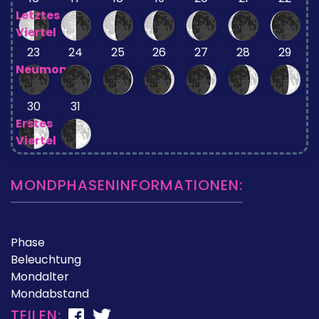
Letztes
Viertel
23
24
25
26
27
28
29
Neumond
30
31
Erstes
Viertel
MONDPHASENINFORMATIONEN:
Phase
Beleuchtung
Mondalter
Mondabstand
TEILEN: