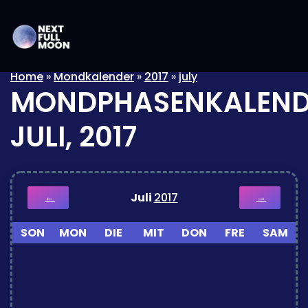
Home
»
Mondkalender
»
2017
»
july
MONDPHASENKALEND
JULI, 2017
Juli
2017
←
→
SON
MON
DIE
MIT
DON
FRE
SAM