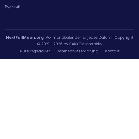
Pусский
NextFullMoon.org
: Vollmondkalender für jedes Datum | Copyright
© 2021 - 2026 by SAKKOM Interaktiv
Nutzungsdauer
Datenschutzerklärung
Kontakt