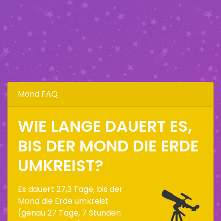
Mond FAQ
WIE LANGE DAUERT ES,
BIS DER MOND DIE ERDE
UMKREIST?
Es dauert 27,3 Tage, bis der
Mond die Erde umkreist
(genau 27 Tage, 7 Stunden