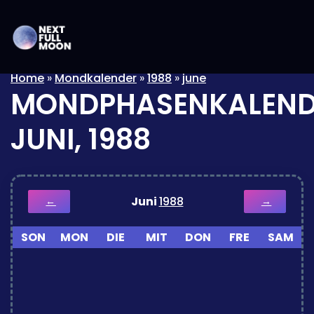
Home
»
Mondkalender
»
1988
»
june
MONDPHASENKALEND
JUNI, 1988
Juni
1988
←
→
SON
MON
DIE
MIT
DON
FRE
SAM