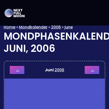
Home
»
Mondkalender
»
2006
»
june
MONDPHASENKALEND
JUNI, 2006
Juni
2006
←
→