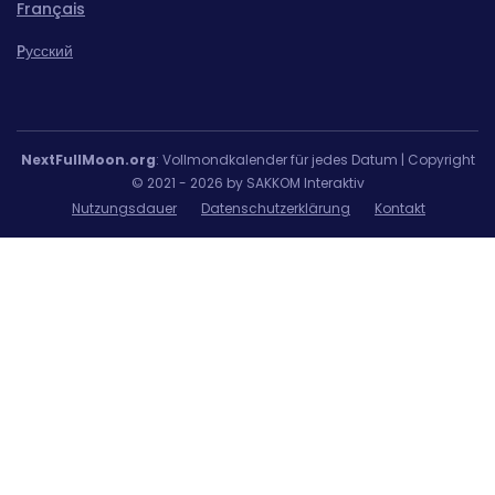
Français
Pусский
NextFullMoon.org
: Vollmondkalender für jedes Datum | Copyright
© 2021 - 2026 by SAKKOM Interaktiv
Nutzungsdauer
Datenschutzerklärung
Kontakt