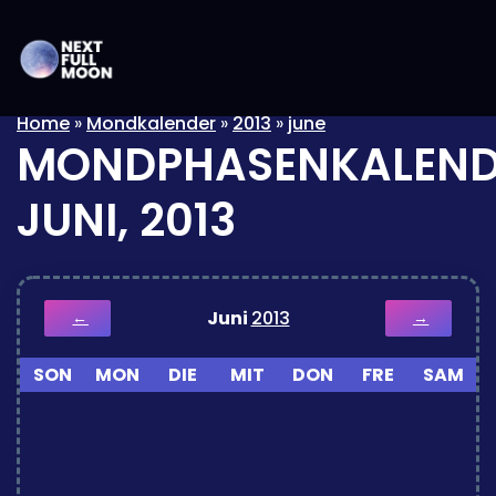
Home
»
Mondkalender
»
2013
»
june
MONDPHASENKALEND
JUNI, 2013
Juni
2013
←
→
SON
MON
DIE
MIT
DON
FRE
SAM