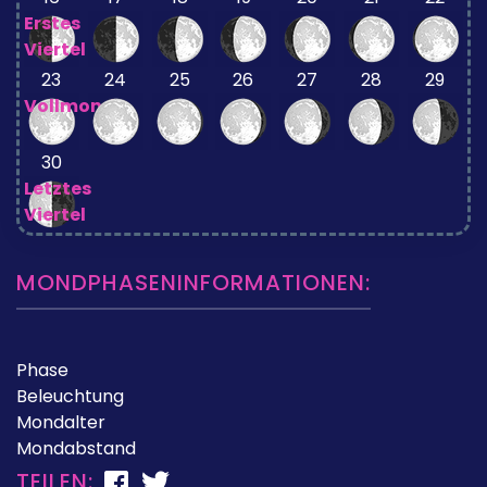
Erstes
Viertel
23
24
25
26
27
28
29
Vollmond
30
Letztes
Viertel
MONDPHASENINFORMATIONEN:
Phase
Beleuchtung
Mondalter
Mondabstand
TEILEN: