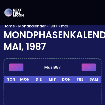
Home
»
Mondkalender
»
1987
»
mai
MONDPHASENKALEND
MAI, 1987
Mai
1987
←
→
SON
MON
DIE
MIT
DON
FRE
SAM