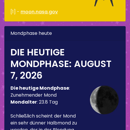
[1] -
moon.nasa.gov
Mondphase heute
DIE HEUTIGE
MONDPHASE:
AUGUST
7, 2026
Die heutige Mondphase
:
Zunehmender Mond
Mondalter
:
23.8 Tag
Schließlich scheint der Mond
ein sehr dünner Halbmond zu
werden, der in der Blendung