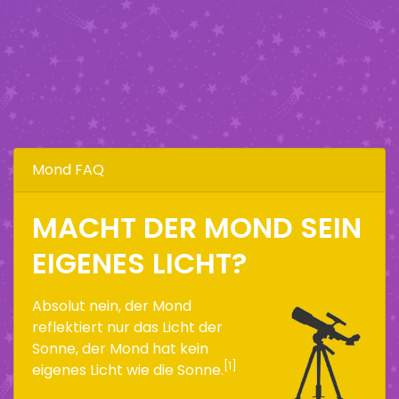
Mond FAQ
MACHT DER MOND SEIN
EIGENES LICHT?
Absolut nein, der Mond
reflektiert nur das Licht der
Sonne, der Mond hat kein
[1]
eigenes Licht wie die Sonne.