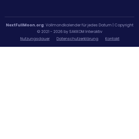
NextFullMoon.org
: Vollmondkalender für jedes Datum | Copyright
© 2021 - 2026 by SAKKOM Interaktiv
Nutzungsdauer
Datenschutzerklärung
Kontakt