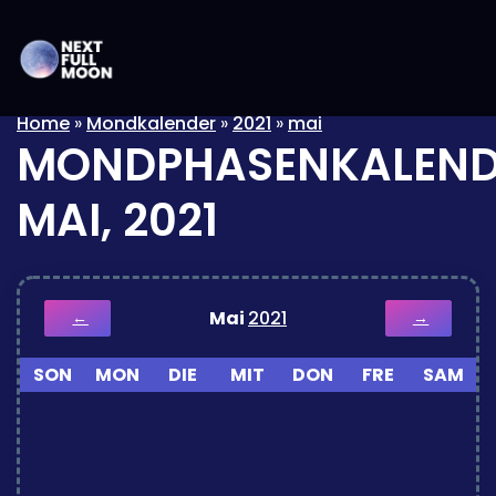
Home
»
Mondkalender
»
2021
»
mai
MONDPHASENKALEND
MAI, 2021
Mai
2021
←
→
SON
MON
DIE
MIT
DON
FRE
SAM