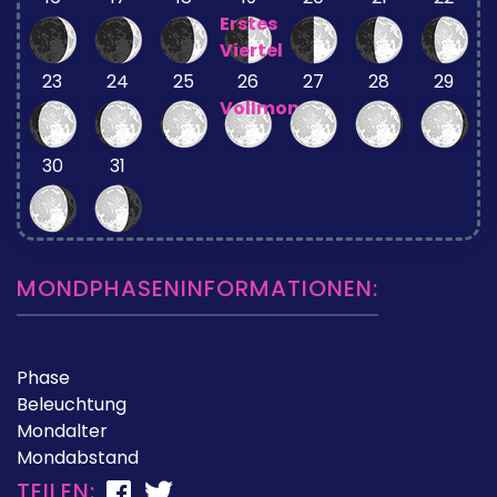
Erstes
Viertel
23
24
25
26
27
28
29
Vollmond
30
31
MONDPHASENINFORMATIONEN:
Phase
Beleuchtung
Mondalter
Mondabstand
TEILEN: