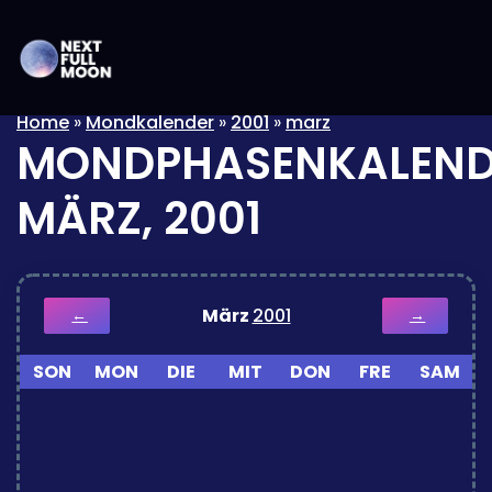
Home
»
Mondkalender
»
2001
»
marz
MONDPHASENKALEND
MÄRZ, 2001
März
2001
←
→
SON
MON
DIE
MIT
DON
FRE
SAM