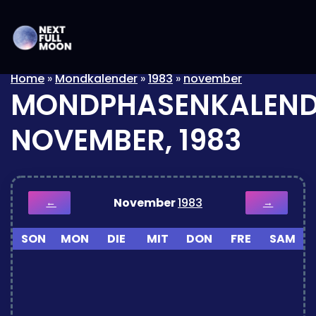
Home
»
Mondkalender
»
1983
»
november
MONDPHASENKALEND
NOVEMBER, 1983
November
1983
←
→
SON
MON
DIE
MIT
DON
FRE
SAM