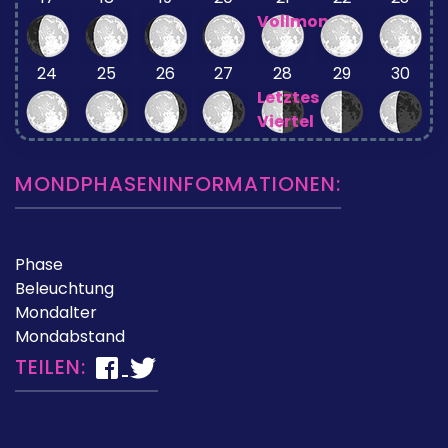
Vollmond
24
25
26
27
28
29
30
Letztes
Viertel
MONDPHASENINFORMATIONEN:
Phase
Beleuchtung
Mondalter
Mondabstand
TEILEN: