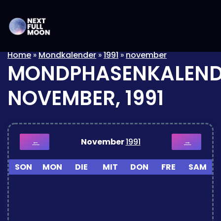
Home
»
Mondkalender
»
1991
»
november
MONDPHASENKALEND
NOVEMBER, 1991
November
1991
←
→
SON
MON
DIE
MIT
DON
FRE
SAM