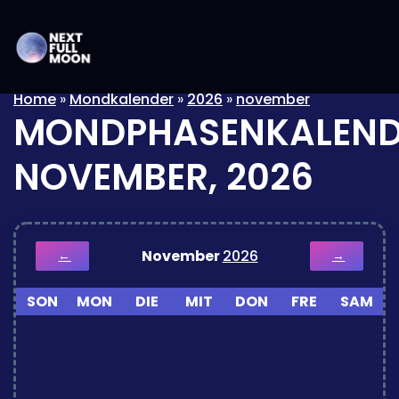
Home
»
Mondkalender
»
2026
»
november
MONDPHASENKALEND
NOVEMBER, 2026
November
2026
←
→
SON
MON
DIE
MIT
DON
FRE
SAM