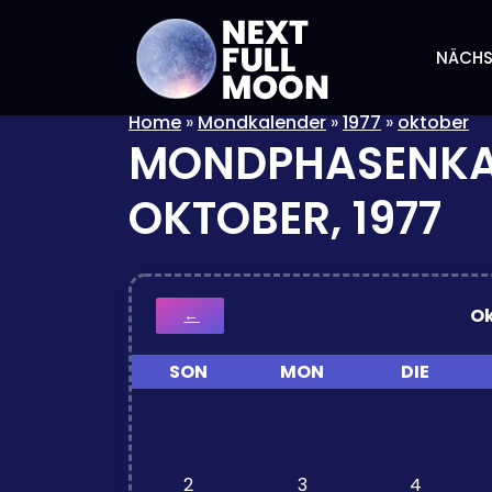
NÄCHS
Home
»
Mondkalender
»
1977
»
oktober
MONDPHASENKA
OKTOBER, 1977
O
←
SON
MON
DIE
2
3
4