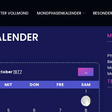
TER VOLLMOND
MONDPHASENKALENDER
BESONDE
LENDER
M
P
Be
Mo
ktober
1977
→
M
T
MIT
DON
FRE
SAM
1
5
6
7
8