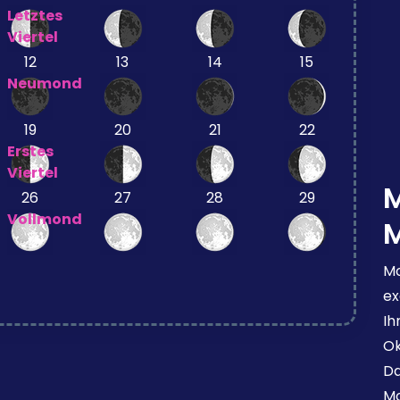
Letztes
Viertel
12
13
14
15
Neumond
19
20
21
22
Erstes
Viertel
26
27
28
29
Vollmond
Mo
ex
Ih
Ok
Da
Mo