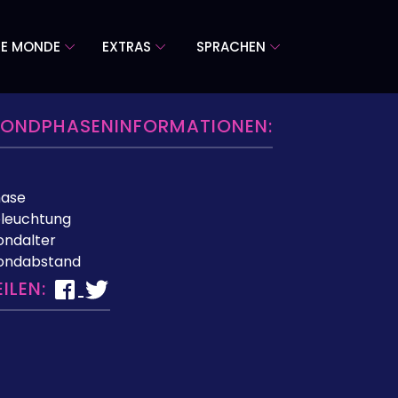
RE MONDE
EXTRAS
SPRACHEN
ONDPHASENINFORMATIONEN:
hase
leuchtung
ndalter
ondabstand
EILEN: