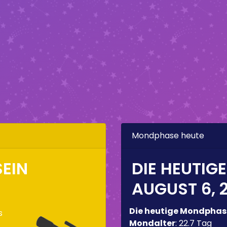
Mondphase heute
EIN
DIE HEUTIG
AUGUST 6, 
Die heutige Mondphas
s
Mondalter
:
22.7 Tag