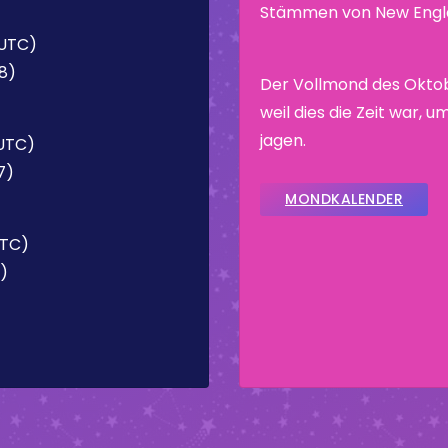
Stämmen von New Engla
(UTC)
28)
Der Vollmond des Okto
weil dies die Zeit war, 
jagen.
(UTC)
7)
MONDKALENDER
UTC)
8)