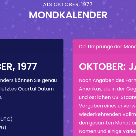
ALS OKTOBER, 1977
MONDKALENDER
Die Ursprünge der Mo
R, 1977
OKTOBER: 
nders können Sie genau
Nach Angaben des Farm
 letztes Quartal Datum
Amerikas, die in der Geg
.
und östlichen US-Staate
Vergaben eines unverw
wiederkehrenden Vollmo
 (UTC)
den gesamten Monat ang
26)
Namen und einige Varia