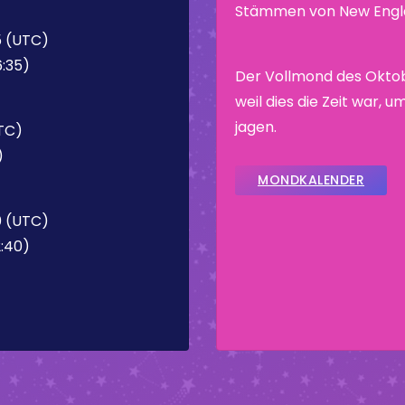
Stämmen von New Engla
5 (UTC)
6:35)
Der Vollmond des Okto
weil dies die Zeit war, 
jagen.
UTC)
)
MONDKALENDER
0 (UTC)
2:40)