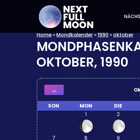
NÄCHS
Home
»
Mondkalender
»
1990
»
oktober
MONDPHASENKA
OKTOBER, 1990
O
←
SON
MON
DIE
1
2
7
8
9