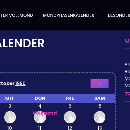
TER VOLLMOND
MONDPHASENKALENDER
BESONDE
LENDER
M
P
Be
Mo
ktober
1990
→
M
T
MIT
DON
FRE
SAM
3
4
5
6
Vollmond
10
11
12
13