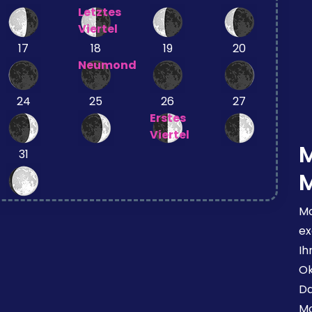
Letztes
Viertel
17
18
19
20
Neumond
24
25
26
27
Erstes
Viertel
31
Mo
ex
Ih
Ok
Da
Mo