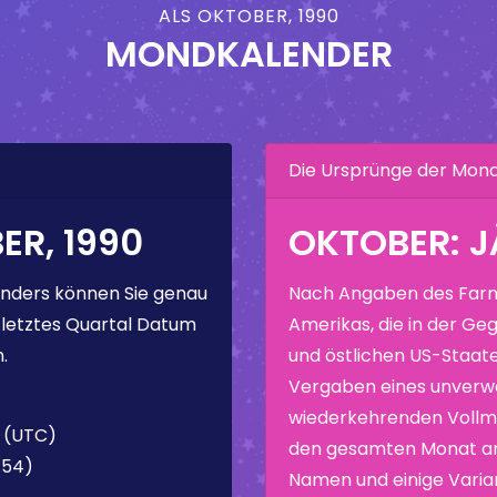
ALS OKTOBER, 1990
MONDKALENDER
Die Ursprünge der Mo
R, 1990
OKTOBER: 
nders können Sie genau
Nach Angaben des Farm
 letztes Quartal Datum
Amerikas, die in der Geg
.
und östlichen US-Staate
Vergaben eines unverw
wiederkehrenden Vollmo
4 (UTC)
den gesamten Monat ang
:54)
Namen und einige Varia