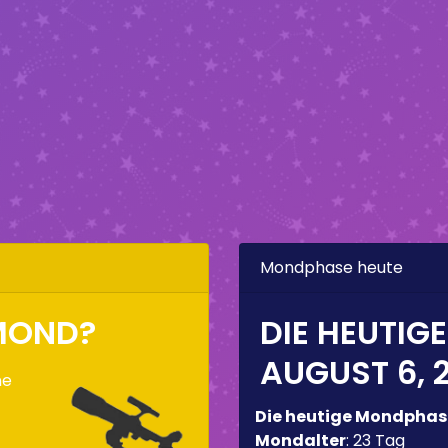
Mondphase heute
RMOND?
DIE HEUTIG
AUGUST 6, 
ne
Die heutige Mondphas
Mondalter
:
23 Tag