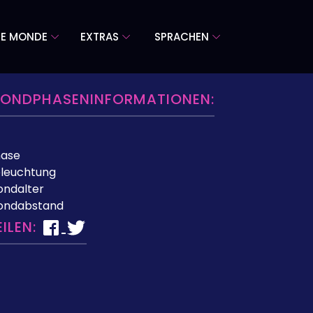
RE MONDE
EXTRAS
SPRACHEN
ONDPHASENINFORMATIONEN:
hase
leuchtung
ndalter
ondabstand
EILEN: