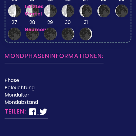
Letztes
Viertel
27
28
29
30
31
Neumond
MONDPHASENINFORMATIONEN:
Phase
Beleuchtung
Mondalter
Mondabstand
TEILEN: