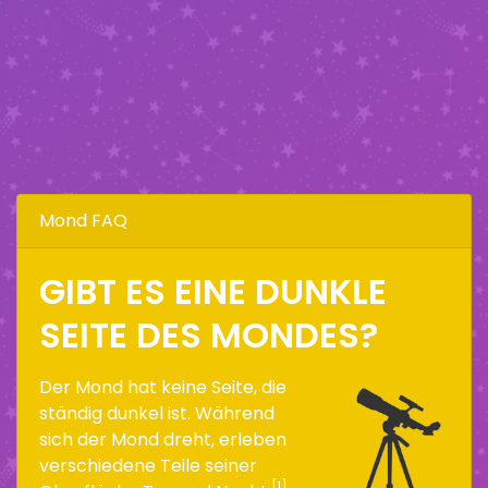
Mond FAQ
GIBT ES EINE DUNKLE
SEITE DES MONDES?
Der Mond hat keine Seite, die
ständig dunkel ist. Während
sich der Mond dreht, erleben
verschiedene Teile seiner
[1]