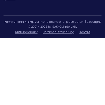
NextFullMoon.org
: Vollmondkalender für jedes Datum | Copyright
© 2021 - 2026 by SAKKOM Interaktiv
Nutzungsdauer
Datenschutzerklärung
Kontakt