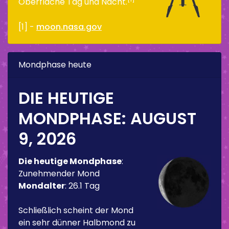
Oberfläche Tag und Nacht.
[1] -
moon.nasa.gov
Mondphase heute
DIE HEUTIGE
MONDPHASE:
AUGUST
9, 2026
Die heutige Mondphase
:
Zunehmender Mond
Mondalter
:
26.1 Tag
Schließlich scheint der Mond
ein sehr dünner Halbmond zu