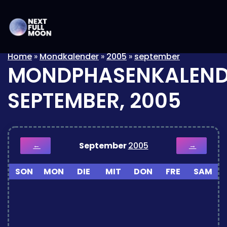
Home
»
Mondkalender
»
2005
»
september
MONDPHASENKALEND
SEPTEMBER, 2005
September
2005
←
→
SON
MON
DIE
MIT
DON
FRE
SAM