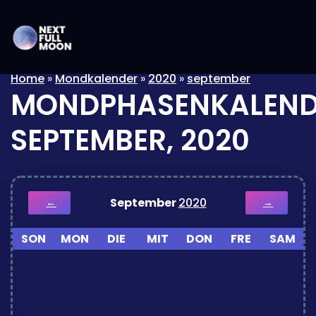
Home
»
Mondkalender
»
2020
»
september
MONDPHASENKALEND
SEPTEMBER, 2020
September
2020
←
→
SON
MON
DIE
MIT
DON
FRE
SAM