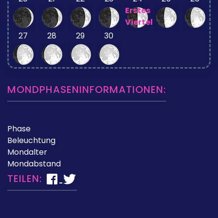
Erstes
Viertel
27
28
29
30
MONDPHASENINFORMATIONEN:
Phase
Beleuchtung
Mondalter
Mondabstand
TEILEN: