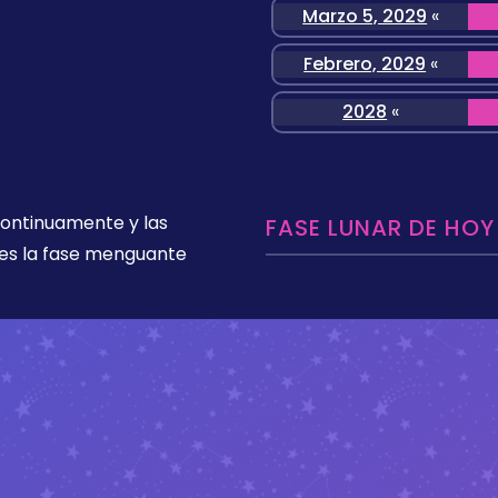
Marzo 5, 2029
«
Febrero, 2029
«
2028
«
 continuamente y las
FASE LUNAR DE HOY
es la fase menguante