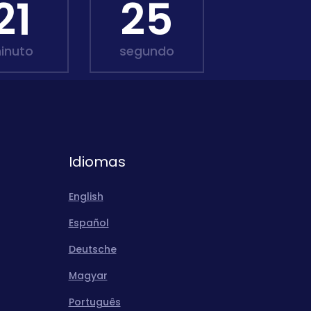
21
23
inuto
segundo
Idiomas
English
Español
Deutsche
Magyar
Português