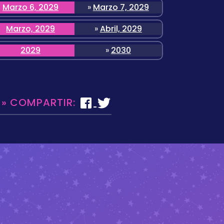
Marzo 6, 2029
»
Marzo 7, 2029
Marzo, 2029
»
Abril, 2029
2029
»
2030
 » COMPARTIR: