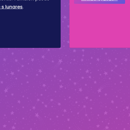
 s lunares
.