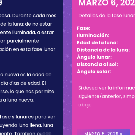
9
MARZO 6, 20
bosa
. Durante cada mes
Detalles de la fase luna
de la luna: de no estar
Fase:
ente iluminada, a estar
Iluminación:
star parcialmente
Edad de la luna:
ación en esta fase lunar
Distancia de la luna:
Ángulo lunar:
Distancia al sol:
Ángulo solar:
na nueva es la edad de
 día
días de edad. El
Si desea ver la informac
rse, lo que nos permite
siguiente/anterior, sim
 a luna nueva.
abajo.
fase s lunares
para ver
uyendo luna llena, luna
ciente. También puede
MARZO 5, 2029 «