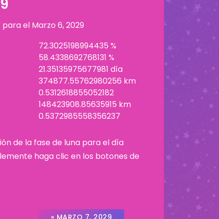
29
r para el
Marzo 6, 2029
72.3025198994435 %
58.4338692768131 %
21.35135975677981 día
374877.55762980256 km
0.5312618855052182
148423908.85635915 km
0.5372985558356237
ión de la fase de luna para el día
plemente haga clic en los botones de
» MARZO 7, 2029