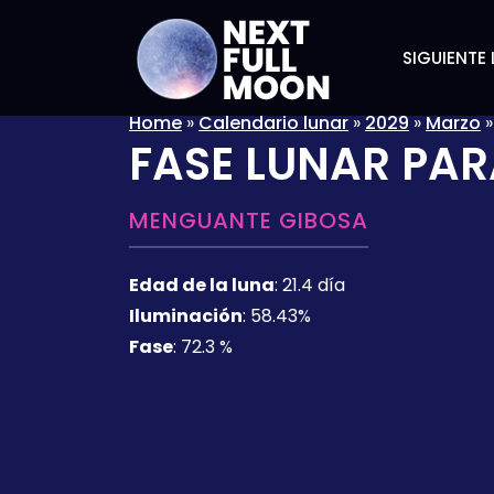
SIGUIENTE 
Home
»
Calendario lunar
»
2029
»
Marzo
FASE LUNAR PAR
MENGUANTE GIBOSA
Edad de la luna
:
21.4 día
Iluminación
:
58.43%
Fase
:
72.3 %