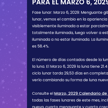
PARA EL
MARZO 6, 202
Fase lunar:
Marzo 6, 2029
:
Menguante gi
lunar, vemos el cambio en la apariencia 
visiblemente iluminada a estar parcialm
totalmente iluminada, luego volver a e
iluminada a no estar iluminada. La ilumin
es
58.4%
.
El número de días contados desde la lu
la luna. El
Marzo 6, 2029
la luna tiene
21.4
ciclo lunar tarda 29,53 días en completa
verlo cambiando su forma de luna nueva
Consulte el
Marzo, 2029 Calendario de 
todas las fases lunares de este mes, incl
nueva, cuarto menguante y cuarto cre