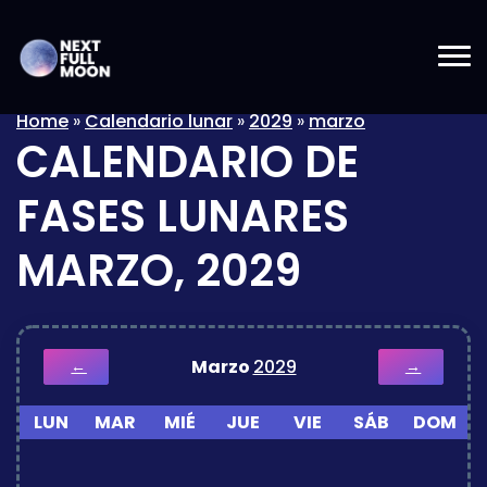
Home
»
Calendario lunar
»
2029
»
marzo
CALENDARIO DE
FASES LUNARES
MARZO, 2029
Marzo
2029
←
→
LUN
MAR
MIÉ
JUE
VIE
SÁB
DOM