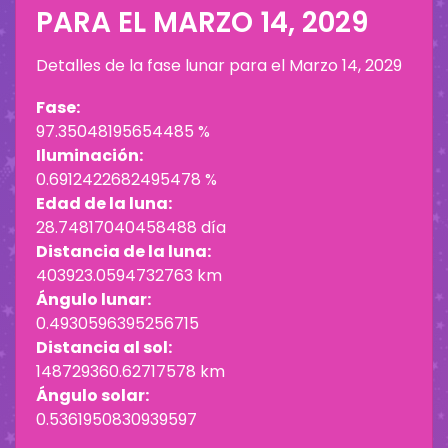
PARA EL
MARZO 14, 2029
Detalles de la fase lunar para el
Marzo 14, 2029
Fase:
97.35048195654485 %
Iluminación:
0.6912422682495478 %
Edad de la luna:
28.74817040458488 día
Distancia de la luna:
403923.0594732763 km
Ángulo lunar:
0.4930596395256715
Distancia al sol:
148729360.62717578 km
Ángulo solar:
0.5361950830939597