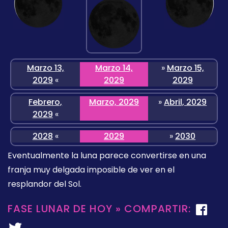
Marzo 13,
Marzo 14,
»
Marzo 15,
2029
«
2029
2029
Febrero,
Marzo, 2029
»
Abril, 2029
2029
«
2028
«
2029
»
2030
Eventualmente la luna parece convertirse en una
franja muy delgada imposible de ver en el
resplandor del Sol.
FASE LUNAR DE HOY » COMPARTIR: