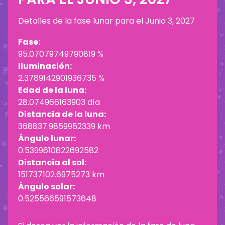
Detalles de la fase lunar para el
Junio 3, 2027
Fase:
95.07079749790819 %
Iluminación:
2.3789142901936735 %
Edad de la luna:
28.074966163903 día
Distancia de la luna:
368837.9859952339 km
Ángulo lunar:
0.5399610822692582
Distancia al sol:
151737102.6975273 km
Ángulo solar:
0.525566591573648