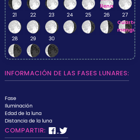
llena
21
22
23
24
25
26
27
Cuarto
mengua
28
29
30
INFORMACIÓN DE LAS FASES LUNARES:
Fase
Iluminación
Edad de la luna
Distancia de la luna
COMPARTIR: