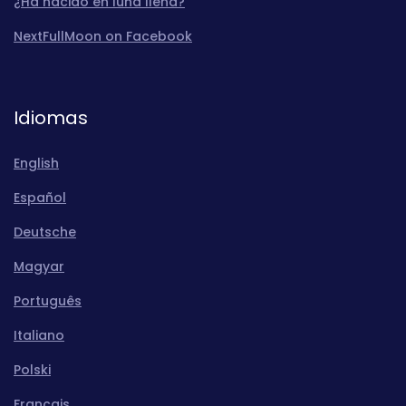
¿Ha nacido en luna llena?
NextFullMoon on Facebook
Idiomas
English
Español
Deutsche
Magyar
Português
Italiano
Polski
Français