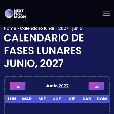
Home
»
Calendario lunar
»
2027
»
junio
CALENDARIO DE
FASES LUNARES
JUNIO, 2027
Junio
2027
←
→
LUN
MAR
MIÉ
JUE
VIE
SÁB
DOM