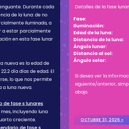
enguante
. Durante cada
Detalles de la fase luna
cia de la luna: de no
Fase:
rcialmente iluminada, a
Iluminación:
r a estar parcialmente
Edad de la luna:
ación en esta fase lunar
Distancia de la luna:
Ángulo lunar:
Distancia al sol:
Ángulo solar:
na nueva es la edad de
e
22.2 día
días de edad. El
Si desea ver la informac
rse, lo que nos permite
siguiente/anterior, sim
 a luna nueva.
abajo.
 de fase s lunares
e mes, incluyendo luna
uarto creciente.
OCTUBRE 31, 2026 «
endario de fase s