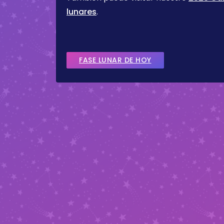
lunares
.
FASE LUNAR DE HOY