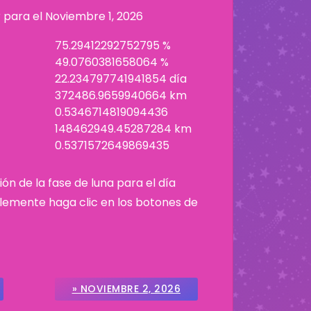
r para el
Noviembre 1, 2026
75.29412292752795 %
49.0760381658064 %
22.234797741941854 día
372486.9659940664 km
0.5346714819094436
148462949.45287284 km
0.5371572649869435
ión de la fase de luna para el día
plemente haga clic en los botones de
» NOVIEMBRE 2, 2026