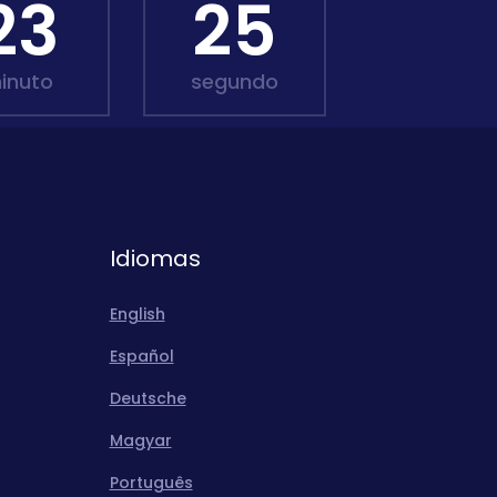
23
23
inuto
segundo
Idiomas
English
Español
Deutsche
Magyar
Português