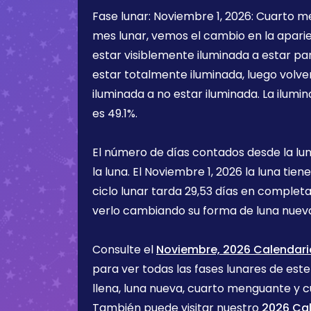
Fase lunar:
Noviembre 1, 2026
:
Cuarto m
mes lunar, vemos el cambio en la aparien
estar visiblemente iluminada a estar pa
estar totalmente iluminada, luego volve
iluminada a no estar iluminada. La ilumin
es
49.1%
.
El número de días contados desde la lu
la luna. El
Noviembre 1, 2026
la luna tien
ciclo lunar tarda 29,53 días en completa
verlo cambiando su forma de luna nueva
Consulte el
Noviembre, 2026 Calendario
para ver todas las fases lunares de est
llena, luna nueva, cuarto menguante y c
También puede visitar nuestro
2026 Cal